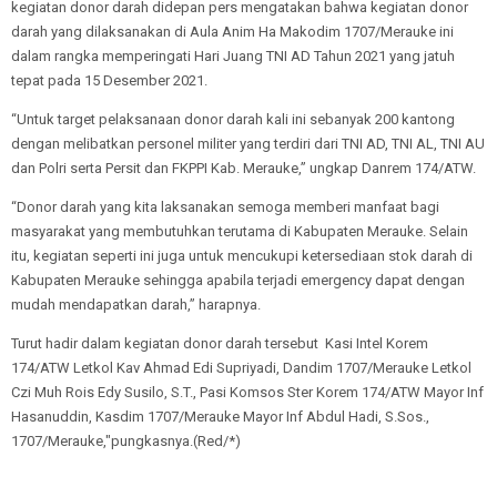
kegiatan donor darah didepan pers mengatakan bahwa kegiatan donor
darah yang dilaksanakan di Aula Anim Ha Makodim 1707/Merauke ini
dalam rangka memperingati Hari Juang TNI AD Tahun 2021 yang jatuh
tepat pada 15 Desember 2021.
“Untuk target pelaksanaan donor darah kali ini sebanyak 200 kantong
dengan melibatkan personel militer yang terdiri dari TNI AD, TNI AL, TNI AU
dan Polri serta Persit dan FKPPI Kab. Merauke,” ungkap Danrem 174/ATW.
“Donor darah yang kita laksanakan semoga memberi manfaat bagi
masyarakat yang membutuhkan terutama di Kabupaten Merauke. Selain
itu, kegiatan seperti ini juga untuk mencukupi ketersediaan stok darah di
Kabupaten Merauke sehingga apabila terjadi emergency dapat dengan
mudah mendapatkan darah,” harapnya.
Turut hadir dalam kegiatan donor darah tersebut Kasi Intel Korem
174/ATW Letkol Kav Ahmad Edi Supriyadi, Dandim 1707/Merauke Letkol
Czi Muh Rois Edy Susilo, S.T., Pasi Komsos Ster Korem 174/ATW Mayor Inf
Hasanuddin, Kasdim 1707/Merauke Mayor Inf Abdul Hadi, S.Sos.,
1707/Merauke,"pungkasnya.(Red/*)