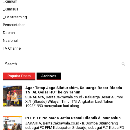
_Krimum
_Krimsus
_TV Streaming
Pemerintahan
Daerah
Nasional
TV Channel
Popular Posts
Archives
Agar Tetap Jaga Silaturahim, Keluarga Besar Blasdu
TNI AL Gelar HUT ke-29 Tahun
SURABAYA, BeritaCakrawala.co.id - Keluarga Besar Alumni
XI/II (Blasdu) Wilayah Timur TNI Angkatan Laut Tahun
1992/1993 merayakan hari ulang...
PLT PD PPM Mada Jatim Resmi Dilantik di Munaslub
JAKARTA, BeritaCakrawala.co.id - Ir. Somba Situmorang
sebagai PC PPM Kabupaten Sidoarjo, sebagai PLT Ketua PD