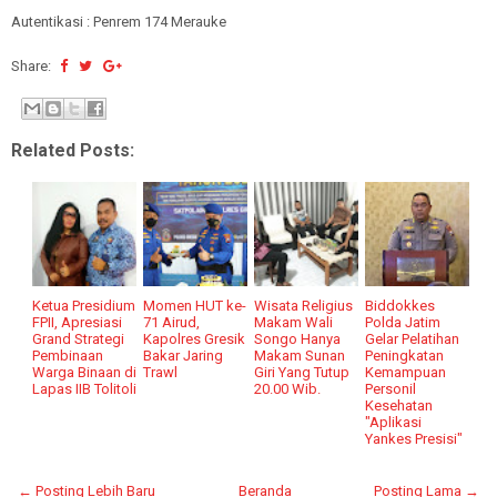
Autentikasi : Penrem 174 Merauke
Share:
Related Posts:
Ketua Presidium
Momen HUT ke-
Wisata Religius
Biddokkes
FPII, Apresiasi
71 Airud,
Makam Wali
Polda Jatim
Grand Strategi
Kapolres Gresik
Songo Hanya
Gelar Pelatihan
Pembinaan
Bakar Jaring
Makam Sunan
Peningkatan
Warga Binaan di
Trawl
Giri Yang Tutup
Kemampuan
Lapas IIB Tolitoli
20.00 Wib.
Personil
Kesehatan
"Aplikasi
Yankes Presisi"
← Posting Lebih Baru
Beranda
Posting Lama →