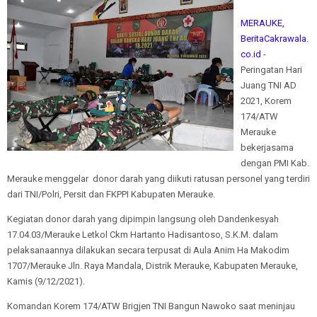
MERAUKE,
BeritaCakrawala.
co.id
-
Peringatan Hari
Juang TNI AD
2021, Korem
174/ATW
Merauke
bekerjasama
dengan PMI Kab.
Merauke menggelar donor darah yang diikuti ratusan personel yang terdiri
dari TNI/Polri, Persit dan FKPPI Kabupaten Merauke.
Kegiatan donor darah yang dipimpin langsung oleh Dandenkesyah
17.04.03/Merauke Letkol Ckm Hartanto Hadisantoso, S.K.M. dalam
pelaksanaannya dilakukan secara terpusat di Aula Anim Ha Makodim
1707/Merauke Jln. Raya Mandala, Distrik Merauke, Kabupaten Merauke,
Kamis (9/12/2021).
Komandan Korem 174/ATW Brigjen TNI Bangun Nawoko saat meninjau