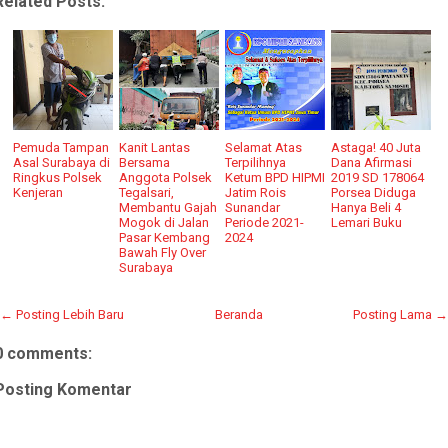
Related Posts:
Pemuda Tampan
Kanit Lantas
Selamat Atas
Astaga! 40 Juta
Asal Surabaya di
Bersama
Terpilihnya
Dana Afirmasi
Ringkus Polsek
Anggota Polsek
Ketum BPD HIPMI
2019 SD 178064
Kenjeran
Tegalsari,
Jatim Rois
Porsea Diduga
Membantu Gajah
Sunandar
Hanya Beli 4
Mogok di Jalan
Periode 2021-
Lemari Buku
Pasar Kembang
2024
Bawah Fly Over
Surabaya
← Posting Lebih Baru
Beranda
Posting Lama →
0 comments:
Posting Komentar