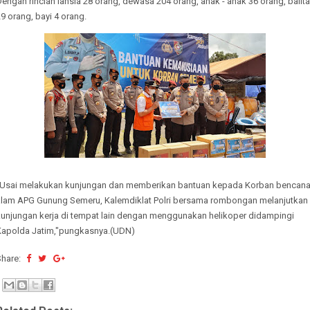
engan rincian lansia 28 orang, dewasa 204 orang, anak - anak 36 orang, balita
9 orang, bayi 4 orang.
"Usai melakukan kunjungan dan memberikan bantuan kepada Korban bencan
alam APG Gunung Semeru, Kalemdiklat Polri bersama rombongan melanjutkan
kunjungan kerja di tempat lain dengan menggunakan helikoper didampingi
Kapolda Jatim,"pungkasnya.(UDN)
Share: