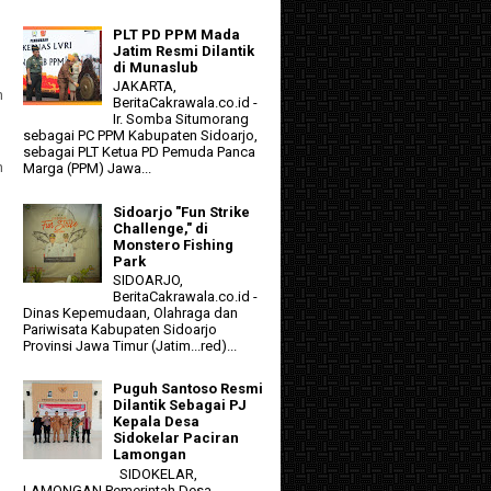
PLT PD PPM Mada
Jatim Resmi Dilantik
di Munaslub
JAKARTA,
n
BeritaCakrawala.co.id -
Ir. Somba Situmorang
sebagai PC PPM Kabupaten Sidoarjo,
sebagai PLT Ketua PD Pemuda Panca
n
Marga (PPM) Jawa...
Sidoarjo "Fun Strike
Challenge," di
Monstero Fishing
Park
SIDOARJO,
BeritaCakrawala.co.id -
Dinas Kepemudaan, Olahraga dan
Pariwisata Kabupaten Sidoarjo
Provinsi Jawa Timur (Jatim...red)...
Puguh Santoso Resmi
Dilantik Sebagai PJ
Kepala Desa
Sidokelar Paciran
Lamongan
SIDOKELAR,
LAMONGAN Pemerintah Desa