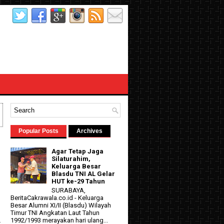
Popular Posts
Archives
Agar Tetap Jaga
Silaturahim,
Keluarga Besar
Blasdu TNI AL Gelar
HUT ke-29 Tahun
SURABAYA,
BeritaCakrawala.co.id - Keluarga
Besar Alumni XI/II (Blasdu) Wilayah
d
Timur TNI Angkatan Laut Tahun
1992/1993 merayakan hari ulang...
r