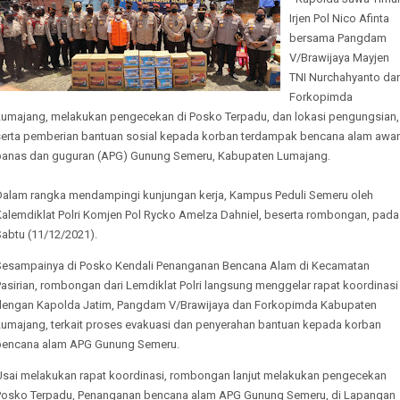
Irjen Pol Nico Afinta
bersama Pangdam
V/Brawijaya Mayjen
TNI Nurchahyanto da
Forkopimda
Lumajang, melakukan pengecekan di Posko Terpadu, dan lokasi pengungsian,
serta pemberian bantuan sosial kepada korban terdampak bencana alam awa
panas dan guguran (APG) Gunung Semeru, Kabupaten Lumajang.
Dalam rangka mendampingi kunjungan kerja, Kampus Peduli Semeru oleh
Kalemdiklat Polri Komjen Pol Rycko Amelza Dahniel, beserta rombongan, pada
Sabtu (11/12/2021).
Sesampainya di Posko Kendali Penanganan Bencana Alam di Kecamatan
asirian, rombongan dari Lemdiklat Polri langsung menggelar rapat koordinasi
dengan Kapolda Jatim, Pangdam V/Brawijaya dan Forkopimda Kabupaten
Lumajang, terkait proses evakuasi dan penyerahan bantuan kepada korban
bencana alam APG Gunung Semeru.
Usai melakukan rapat koordinasi, rombongan lanjut melakukan pengecekan
Posko Terpadu, Penanganan bencana alam APG Gunung Semeru, di Lapangan