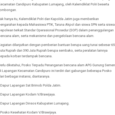
Kecamatan Candipuro Kabupaten Lumajang, oleh Kalemdiklat Polri beserta
rombongan.
ak hanya itu, Kalemdiklat Polri dan Kapolda Jatim juga memberikan
pengarahan kepada Mahasiswa PTIK, Taruna Akpol dan siswa SPN serta siswa
Sepolwan terkait Standar Operasional Prosedur (SOP) dalam penanggulangan
bencana alam, serta mekanisme dan pengelolaan bencana alam.
Kegiatan dilanjutkan dengan pemberian bantuan berupa uang tunai sebesar 65
uta Rupiah dan 390 Juta Rupiah berupa sembako, serta peralatan lainnya
kepada korban terdampak bencana.
Perlu diketahui, Posko Terpadu Penanganan bencana alam APG Gunung Semer
di Lapangan Kecamatan Candipuro ini terdiri dari gabungan beberapa Posko
ari berbagai instansi, diantaranya.
- Dapur Lapangan Sat Brimob Polda Jatim.
- Dapur Lapangan Kodam V/Brawijaya.
- Dapur Lapangan Dinsos Kabupaten Lumajang.
- Posko Kesehatan Kodam V/Brawijaya.