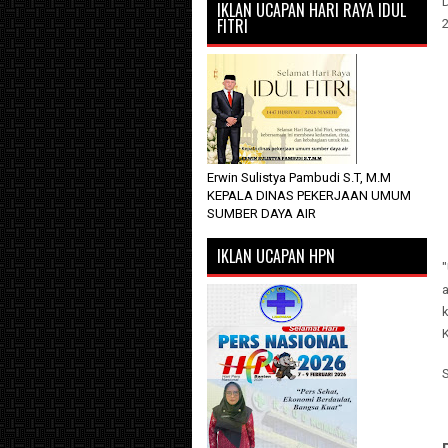
D
IKLAN UCAPAN HARI RAYA IDUL
FITRI
2
Erwin Sulistya Pambudi S.T, M.M
KEPALA DINAS PEKERJAAN UMUM
SUMBER DAYA AIR
IKLAN UCAPAN HPN