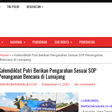
»
»
TNI-POLRI
KESEHATAN
»
»
»
NASIONAL
PENDIDIKAN
SUB BERITA
PEMERINTAH
Home
» » Kalemdiklat Polri Berikan Pengarahan Sesuai SOP Penanganan
Bencana di Lumajang
Kalemdiklat Polri Berikan Pengarahan Sesuai SOP
Penanganan Bencana di Lumajang
BERITACAKRAWALA.CO.ID
Desember 11, 2021
No comments
LUMAJANG,
BeritaCakrawala.co.i
- Kapolda Jawa Timu