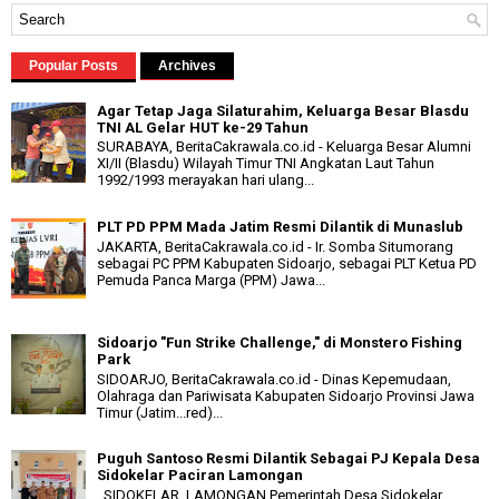
Popular Posts
Archives
Agar Tetap Jaga Silaturahim, Keluarga Besar Blasdu
TNI AL Gelar HUT ke-29 Tahun
SURABAYA, BeritaCakrawala.co.id - Keluarga Besar Alumni
XI/II (Blasdu) Wilayah Timur TNI Angkatan Laut Tahun
1992/1993 merayakan hari ulang...
PLT PD PPM Mada Jatim Resmi Dilantik di Munaslub
JAKARTA, BeritaCakrawala.co.id - Ir. Somba Situmorang
sebagai PC PPM Kabupaten Sidoarjo, sebagai PLT Ketua PD
Pemuda Panca Marga (PPM) Jawa...
Sidoarjo "Fun Strike Challenge," di Monstero Fishing
Park
SIDOARJO, BeritaCakrawala.co.id - Dinas Kepemudaan,
Olahraga dan Pariwisata Kabupaten Sidoarjo Provinsi Jawa
Timur (Jatim...red)...
Puguh Santoso Resmi Dilantik Sebagai PJ Kepala Desa
Sidokelar Paciran Lamongan
SIDOKELAR, LAMONGAN Pemerintah Desa Sidokelar,