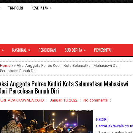
»
»
TNI-POLRI
KESEHATAN
»
»
»
NASIONAL
PENDIDIKAN
SUB BERITA
PEMERINTAH
Home
» » Aksi Anggota Polres Kediri Kota Selamatkan Mahasiswi Dari
Percobaan Bunuh Diri
Aksi Anggota Polres Kediri Kota Selamatkan Mahasiswi
Dari Percobaan Bunuh Diri
BERITACAKRAWALA.CO.ID
Januari 10, 2022
No comments
KEDIRI,
BeritaCakrawala.co.i
- Seorang mahasiswi