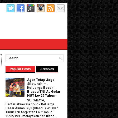
Popular Posts
Archives
Agar Tetap Jaga
Silaturahim,
Keluarga Besar
Blasdu TNI AL Gelar
HUT ke-29 Tahun
SURABAYA,
BeritaCakrawala.co.id - Keluarga
Besar Alumni XI/II (Blasdu) Wilayah
d
Timur TNI Angkatan Laut Tahun
1992/1993 merayakan hari ulang...