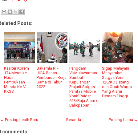
Related Posts:
Kasiter Korem
Bakamla RI -
Pangdam
Sigap Melayani
174 Merauke
JICA Bahas
VI/Mulawarman
Masyarakat,
Hadiri
Pembaruan Kerja
Sambut
Satgas Yonif
Pembukaan
Sama di Tahun
Kepulangan
126/KC Datangi
Musda Ke-V
2022
Prajurit Satgas
dan Obati Warga
KKSS
Pamtas Mobile
Yang Alami
Yonif Raider
Demam Tinggi
613/Raja Alam di
Balikpapan
← Posting Lebih Baru
Beranda
Posting Lama →
0 comments: