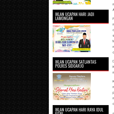
IKLAN UCAPAN HARI JADI
LAMONGAN
P
d
M
IKLAN UCAPAN SATLANTAS
D
POLRES SIDOARJO
m
K
p
m
IKLAN UCAPAN HARI RAYA IDUL
FITRI