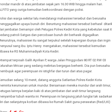
mondar mandir di atas jembatan sejak jam 16.30 WIB hingga malam hari.
ALFITO yang curiga kemudian berkoordinasi dengan polisi.
olisi dan warga sekitar lalu mendatangi mahasiswi tersebut dan berusaha
menggagalkan upaya bunuh diri. Beruntung mahasiswi tersebut berhasil ditari
ari jembatan Semampir oleh Petugas Polres Kediri Kota yang kebetulan saat i
sedang patroli Satgas dan percobaan bunuh diri berhasik digagalkan.
enurutnya, mahasiswi itu sangat terpukul setelah kepergian ibunya dan ingin
menyusul sang ibu. Iptu Henry mengatakan, mahasiswi tersebut kemudian
dibawa ke RS Muhammadiyah Kota Kediri.
itempat terpisah Galih Aprilian P, warga Jalan Pringgodani 80 RT 02 RW 03
Kelurahan Mrican yang sedang melintas bergegas berhenti. Dia pun berusaha
embujuk agar perempuan ini istighfar dan turun dari atas pagar.
emudian selang 10 menit, datang anggota Satlantas Polres Kediri Kota
meminta kerumunan untuk mundur. Bersamaan mereka mundur dari arah timur,
etugas lainnya berjalan kaki di atas jembatan dari arah timur langsung
enyambar tubuh wanita ini. Perempuan ini langsung jatuh lunglai tak sadarka
diri dan selanjutnya korban dibawa ke Rumah Sakit guna perawatan.(Red/LKI)
Share: