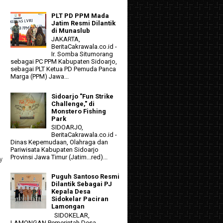
PLT PD PPM Mada
Jatim Resmi Dilantik
di Munaslub
JAKARTA,
BeritaCakrawala.co.id -
Ir. Somba Situmorang
sebagai PC PPM Kabupaten Sidoarjo,
sebagai PLT Ketua PD Pemuda Panca
Marga (PPM) Jawa...
Sidoarjo "Fun Strike
Challenge," di
Monstero Fishing
Park
SIDOARJO,
BeritaCakrawala.co.id -
Dinas Kepemudaan, Olahraga dan
Pariwisata Kabupaten Sidoarjo
Provinsi Jawa Timur (Jatim...red)...
y
Puguh Santoso Resmi
Dilantik Sebagai PJ
Kepala Desa
Sidokelar Paciran
Lamongan
SIDOKELAR,
LAMONGAN Pemerintah Desa