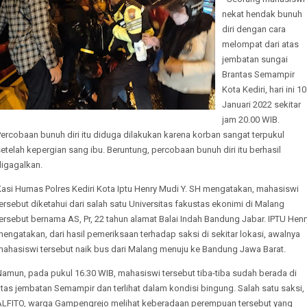
nekat hendak bunuh
diri dengan cara
melompat dari atas
jembatan sungai
Brantas Semampir
Kota Kediri, hari ini 10
Januari 2022 sekitar
jam 20.00 WIB.
ercobaan bunuh diri itu diduga dilakukan karena korban sangat terpukul
etelah kepergian sang ibu. Beruntung, percobaan bunuh diri itu berhasil
digagalkan.
Kasi Humas Polres Kediri Kota Iptu Henry Mudi Y. SH mengatakan, mahasiswi
ersebut diketahui dari salah satu Universitas fakustas ekonimi di Malang
ersebut bernama AS, Pr, 22 tahun alamat Balai Indah Bandung Jabar. IPTU Henr
engatakan, dari hasil pemeriksaan terhadap saksi di sekitar lokasi, awalnya
mahasiswi tersebut naik bus dari Malang menuju ke Bandung Jawa Barat.
Namun, pada pukul 16.30 WIB, mahasiswi tersebut tiba-tiba sudah berada di
tas jembatan Semampir dan terlihat dalam kondisi bingung. Salah satu saksi,
ALFITO, warga Gampengrejo melihat keberadaan perempuan tersebut yang