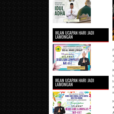
IKLAN UCAPAN HARI JADI
LAMONGAN
P
s
t
IKLAN UCAPAN HARI JADI
t
LAMONGAN
m
a