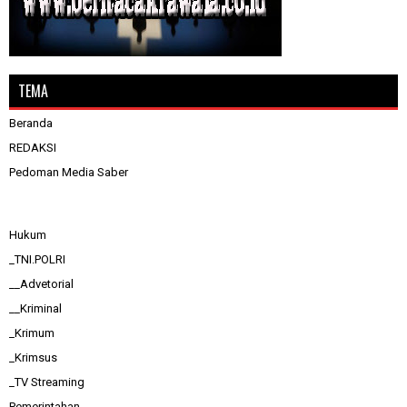
TEMA
Beranda
REDAKSI
Pedoman Media Saber
Hukum
_TNI.POLRI
__Advetorial
__Kriminal
_Krimum
_Krimsus
_TV Streaming
Pemerintahan