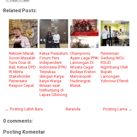
Related Posts:
Netizen Marak
Ketua Presidium
Champions
Peresmian
Soroti Masalah
Forum Pers
Ayam Laga PPAI
Gedung NICU
Turis Onar di
Independent
Lamongan Di
RSUD
Bali, Ketua DPD
Indonesia (FPII)
Wisata Cagar
Ngimbang Oleh
RI Minta
Terpukau
Budaya Kraton
Bupati
Stakeholder
dengan Karya-
Malowopati
Lamongan
Pariwisata
karya Warga
Hadiningrat
Yuhronur Efendi
Respon Cepat
Binaan saat
Bluluk
berkunjung di
Lapas Cibinong
← Posting Lebih Baru
Beranda
Posting Lama →
0 comments:
Posting Komentar