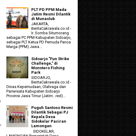
PLT PD PPM Mada
Jatim Resmi Dilantik
di Munaslub
JAKARTA,
BeritaCakrawala.co.id -
Ir. Somba Situmorang
sebagai PC PPM Kabupaten Sidoarjo,
l
sebagai PLT Ketua PD Pemuda Panca
Marga (PPM) Jawa...
Sidoarjo "Fun Strike
Challenge," di
Monstero Fishing
Park
SIDOARJO,
BeritaCakrawala.co.id -
Dinas Kepemudaan, Olahraga dan
Pariwisata Kabupaten Sidoarjo
Provinsi Jawa Timur (Jatim...red)...
n
Puguh Santoso Resmi
Dilantik Sebagai PJ
Kepala Desa
Sidokelar Paciran
n
Lamongan
SIDOKELAR,
LAMONGAN Pemerintah Desa