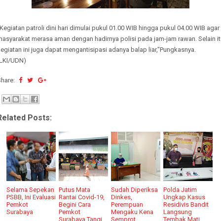
Kegiatan patroli dini hari dimulai pukul 01.00 WIB hingga pukul 04.00 WIB agar
masyarakat merasa aman dengan hadirnya polisi pada jam-jam rawan. Selain it
egiatan ini juga dapat mengantisipasi adanya balap liar,"Pungkasnya.
(LKI/UDN)
Share:
Related Posts:
Selama Sepekan
Putus Mata
Sudah Diperiksa
Polda Jatim
PSBB, Ini Evaluasi
Rantai Covid-19,
Dinkes,
Ungkap Kasus
Pemkot
Begini Cara
Perempuan
Residivis Bandit
Surabaya
Pemkot
Mengaku Kena
Langsung
Surabaya Tangi
Semprot
Tembak Mati