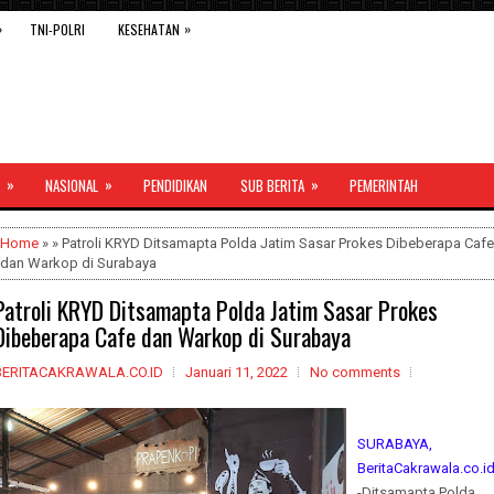
»
»
TNI-POLRI
KESEHATAN
»
»
»
NASIONAL
PENDIDIKAN
SUB BERITA
PEMERINTAH
Home
» » Patroli KRYD Ditsamapta Polda Jatim Sasar Prokes Dibeberapa Cafe
dan Warkop di Surabaya
Patroli KRYD Ditsamapta Polda Jatim Sasar Prokes
Dibeberapa Cafe dan Warkop di Surabaya
BERITACAKRAWALA.CO.ID
Januari 11, 2022
No comments
SURABAYA,
BeritaCakrawala.co.i
-Ditsamapta Polda