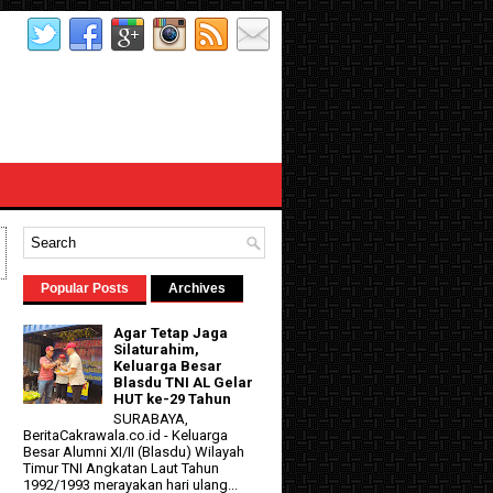
Popular Posts
Archives
Agar Tetap Jaga
Silaturahim,
Keluarga Besar
Blasdu TNI AL Gelar
HUT ke-29 Tahun
SURABAYA,
BeritaCakrawala.co.id - Keluarga
Besar Alumni XI/II (Blasdu) Wilayah
d
Timur TNI Angkatan Laut Tahun
1992/1993 merayakan hari ulang...