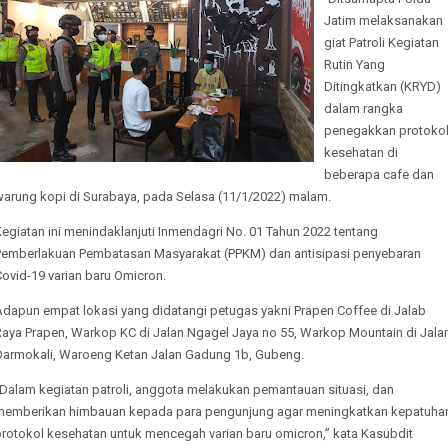
Jatim melaksanakan
giat Patroli Kegiatan
Rutin Yang
Ditingkatkan (KRYD)
dalam rangka
penegakkan protoko
kesehatan di
beberapa cafe dan
warung kopi di Surabaya, pada Selasa (11/1/2022) malam.
egiatan ini menindaklanjuti Inmendagri No. 01 Tahun 2022 tentang
Pemberlakuan Pembatasan Masyarakat (PPKM) dan antisipasi penyebaran
ovid-19 varian baru Omicron.
Adapun empat lokasi yang didatangi petugas yakni Prapen Coffee di Jalab
Raya Prapen, Warkop KC di Jalan Ngagel Jaya no 55, Warkop Mountain di Jala
Darmokali, Waroeng Ketan Jalan Gadung 1b, Gubeng.
“Dalam kegiatan patroli, anggota melakukan pemantauan situasi, dan
memberikan himbauan kepada para pengunjung agar meningkatkan kepatuha
protokol kesehatan untuk mencegah varian baru omicron,” kata Kasubdit