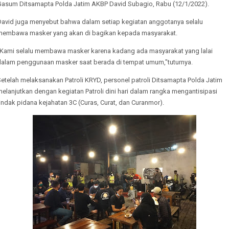
Gasum Ditsamapta Polda Jatim AKBP David Subagio, Rabu (12/1/2022).
David juga menyebut bahwa dalam setiap kegiatan anggotanya selalu
membawa masker yang akan di bagikan kepada masyarakat.
"Kami selalu membawa masker karena kadang ada masyarakat yang lalai
dalam penggunaan masker saat berada di tempat umum,"tuturnya.
etelah melaksanakan Patroli KRYD, personel patroli Ditsamapta Polda Jatim
elanjutkan dengan kegiatan Patroli dini hari dalam rangka mengantisipasi
indak pidana kejahatan 3C (Curas, Curat, dan Curanmor).