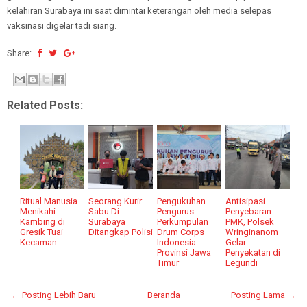
kelahiran Surabaya ini saat dimintai keterangan oleh media selepas
vaksinasi digelar tadi siang.
Share:
Related Posts:
Ritual Manusia
Seorang Kurir
Pengukuhan
Antisipasi
Menikahi
Sabu Di
Pengurus
Penyebaran
Kambing di
Surabaya
Perkumpulan
PMK, Polsek
Gresik Tuai
Ditangkap Polisi
Drum Corps
Wringinanom
Kecaman
Indonesia
Gelar
Provinsi Jawa
Penyekatan di
Timur
Legundi
← Posting Lebih Baru
Beranda
Posting Lama →