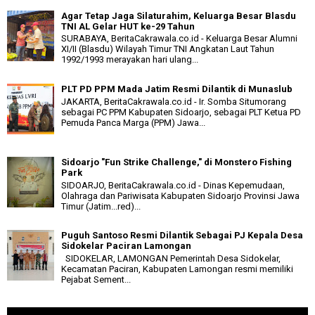
Agar Tetap Jaga Silaturahim, Keluarga Besar Blasdu
TNI AL Gelar HUT ke-29 Tahun
SURABAYA, BeritaCakrawala.co.id - Keluarga Besar Alumni
XI/II (Blasdu) Wilayah Timur TNI Angkatan Laut Tahun
1992/1993 merayakan hari ulang...
PLT PD PPM Mada Jatim Resmi Dilantik di Munaslub
JAKARTA, BeritaCakrawala.co.id - Ir. Somba Situmorang
sebagai PC PPM Kabupaten Sidoarjo, sebagai PLT Ketua PD
Pemuda Panca Marga (PPM) Jawa...
Sidoarjo "Fun Strike Challenge," di Monstero Fishing
Park
SIDOARJO, BeritaCakrawala.co.id - Dinas Kepemudaan,
Olahraga dan Pariwisata Kabupaten Sidoarjo Provinsi Jawa
Timur (Jatim...red)...
Puguh Santoso Resmi Dilantik Sebagai PJ Kepala Desa
Sidokelar Paciran Lamongan
SIDOKELAR, LAMONGAN Pemerintah Desa Sidokelar,
Kecamatan Paciran, Kabupaten Lamongan resmi memiliki
Pejabat Sement...