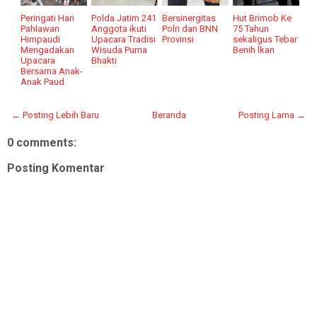
Peringati Hari
Polda Jatim 241
Bersinergitas
Hut Brimob Ke
Pahlawan
Anggota ikuti
Polri dan BNN
75 Tahun
Himpaudi
Upacara Tradisi
Provinsi
sekaligus Tebar
Mengadakan
Wisuda Purna
Benih lkan
Upacara
Bhakti
Bersama Anak-
Anak Paud
← Posting Lebih Baru
Beranda
Posting Lama →
0 comments:
Posting Komentar