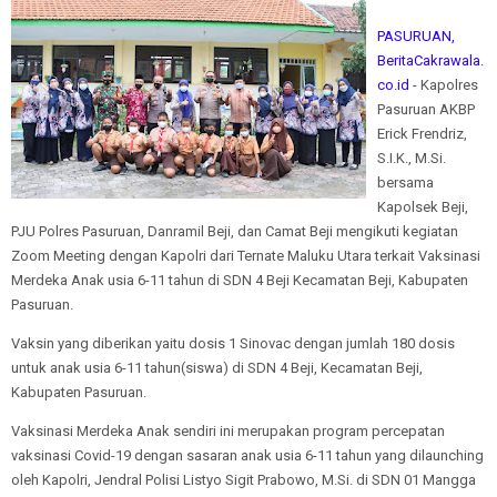
PASURUAN,
BeritaCakrawala.
co.id
- Kapolres
Pasuruan AKBP
Erick Frendriz,
S.I.K., M.Si.
bersama
Kapolsek Beji,
PJU Polres Pasuruan, Danramil Beji, dan Camat Beji mengikuti kegiatan
Zoom Meeting dengan Kapolri dari Ternate Maluku Utara terkait Vaksinasi
Merdeka Anak usia 6-11 tahun di SDN 4 Beji Kecamatan Beji, Kabupaten
Pasuruan.
Vaksin yang diberikan yaitu dosis 1 Sinovac dengan jumlah 180 dosis
untuk anak usia 6-11 tahun(siswa) di SDN 4 Beji, Kecamatan Beji,
Kabupaten Pasuruan.
Vaksinasi Merdeka Anak sendiri ini merupakan program percepatan
vaksinasi Covid-19 dengan sasaran anak usia 6-11 tahun yang dilaunching
oleh Kapolri, Jendral Polisi Listyo Sigit Prabowo, M.Si. di SDN 01 Mangga