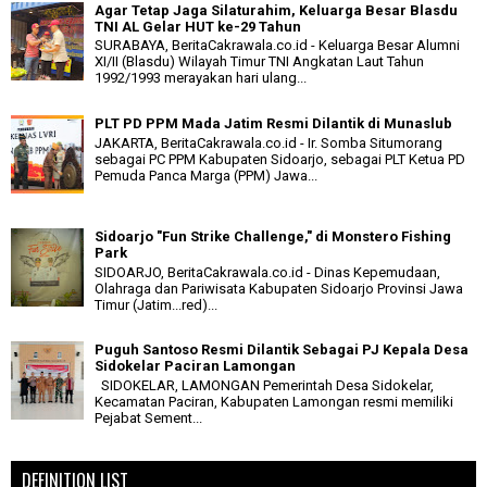
Agar Tetap Jaga Silaturahim, Keluarga Besar Blasdu
TNI AL Gelar HUT ke-29 Tahun
SURABAYA, BeritaCakrawala.co.id - Keluarga Besar Alumni
XI/II (Blasdu) Wilayah Timur TNI Angkatan Laut Tahun
1992/1993 merayakan hari ulang...
PLT PD PPM Mada Jatim Resmi Dilantik di Munaslub
JAKARTA, BeritaCakrawala.co.id - Ir. Somba Situmorang
sebagai PC PPM Kabupaten Sidoarjo, sebagai PLT Ketua PD
Pemuda Panca Marga (PPM) Jawa...
Sidoarjo "Fun Strike Challenge," di Monstero Fishing
Park
SIDOARJO, BeritaCakrawala.co.id - Dinas Kepemudaan,
Olahraga dan Pariwisata Kabupaten Sidoarjo Provinsi Jawa
Timur (Jatim...red)...
Puguh Santoso Resmi Dilantik Sebagai PJ Kepala Desa
Sidokelar Paciran Lamongan
SIDOKELAR, LAMONGAN Pemerintah Desa Sidokelar,
Kecamatan Paciran, Kabupaten Lamongan resmi memiliki
Pejabat Sement...
DEFINITION LIST