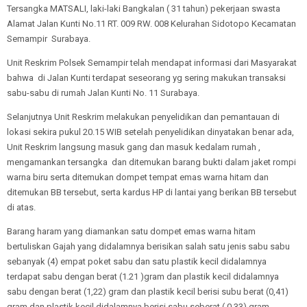
Tersangka MATSALI, laki-laki Bangkalan ( 31 tahun) pekerjaan swasta
Alamat Jalan Kunti No.11 RT. 009 RW. 008 Kelurahan Sidotopo Kecamatan
Semampir Surabaya.
Unit Reskrim Polsek Semampir telah mendapat informasi dari Masyarakat
bahwa di Jalan Kunti terdapat seseorang yg sering makukan transaksi
sabu-sabu di rumah Jalan Kunti No. 11 Surabaya.
Selanjutnya Unit Reskrim melakukan penyelidikan dan pemantauan di
lokasi sekira pukul 20.15 WIB setelah penyelidikan dinyatakan benar ada,
Unit Reskrim langsung masuk gang dan masuk kedalam rumah ,
mengamankan tersangka dan ditemukan barang bukti dalam jaket rompi
warna biru serta ditemukan dompet tempat emas warna hitam dan
ditemukan BB tersebut, serta kardus HP di lantai yang berikan BB tersebut
di atas.
Barang haram yang diamankan satu dompet emas warna hitam
bertuliskan Gajah yang didalamnya berisikan salah satu jenis sabu sabu
sebanyak (4) empat poket sabu dan satu plastik kecil didalamnya
terdapat sabu dengan berat (1.21 )gram dan plastik kecil didalamnya
sabu dengan berat (1,22) gram dan plastik kecil berisi subu berat (0,41)
gram dan plastik kecil didalamnya berisi sabu seberat ( 0,33) gram