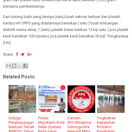
bersama pembentuknya.
Dan barang bukti yang lainnya (satu) buah sekrop terbuat dari plastik,
kardus HP OPPO yang didalamnya berisikan ( satu ) buah timbangan
elektrik warna silver, 1 (satu) plastik besar berikan 15 biji satu ) pcs plastik
kecil berisikan 100 bijisatu) pcs plastik kecil berisikan 26 biji" Pungkasnya.
(LKI)
Share:
Related Posts:
Diduga
Polres
Danrem
Tingkatkan
Penyimpangan
Mojokerto Kota
031/Wirabima :
Kepatuhan
Bantuan Ternak
Gelar Operasi
Semoga Kita
Protokol
APBDV1 Tahun
Pada Senin
Menjadi Mitra
Kesehatan