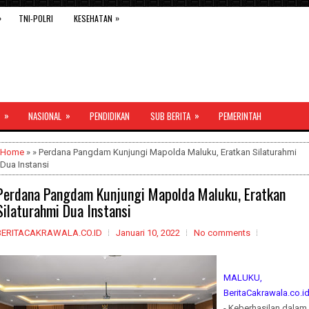
»
»
TNI-POLRI
KESEHATAN
»
»
»
NASIONAL
PENDIDIKAN
SUB BERITA
PEMERINTAH
Home
» » Perdana Pangdam Kunjungi Mapolda Maluku, Eratkan Silaturahmi
Dua Instansi
Perdana Pangdam Kunjungi Mapolda Maluku, Eratkan
Silaturahmi Dua Instansi
BERITACAKRAWALA.CO.ID
Januari 10, 2022
No comments
MALUKU,
BeritaCakrawala.co.i
- Keberhasilan dalam