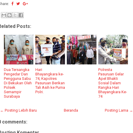
Share:
Related Posts:
Dua Tersangka
Hari
Polresta
Pengedar Dan
Bhayangkara ke-
Pasuruan Gelar
Pengguna Sabu
74, Kapolres
Apel Bhakti
Di Bekukan Oleh
Pasuruan Berikan
Sosial Dalam
Polsek
Tali Asih ke Purna
Rangka Hari
Semampir
Polri.
Bhayangkara Ke-
Surabaya
74
← Posting Lebih Baru
Beranda
Posting Lama →
0 comments:
Posting Komentar