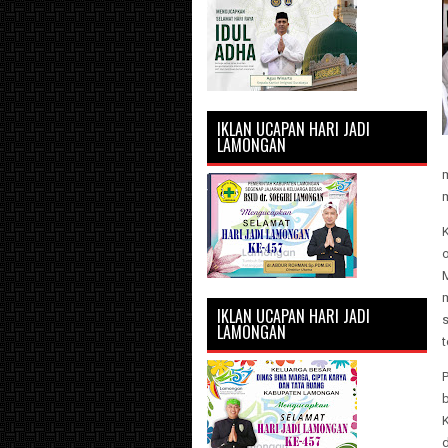
IKLAN UCAPAN HARI JADI
LAMONGAN
o
m
IKLAN UCAPAN HARI JADI
s
LAMONGAN
d