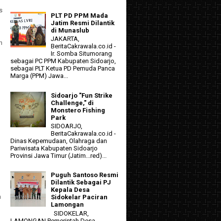
s
PLT PD PPM Mada
Jatim Resmi Dilantik
di Munaslub
JAKARTA,
n
BeritaCakrawala.co.id -
Ir. Somba Situmorang
sebagai PC PPM Kabupaten Sidoarjo,
sebagai PLT Ketua PD Pemuda Panca
Marga (PPM) Jawa...
Sidoarjo "Fun Strike
Challenge," di
Monstero Fishing
Park
SIDOARJO,
BeritaCakrawala.co.id -
Dinas Kepemudaan, Olahraga dan
Pariwisata Kabupaten Sidoarjo
Provinsi Jawa Timur (Jatim...red)...
Puguh Santoso Resmi
Dilantik Sebagai PJ
Kepala Desa
n
Sidokelar Paciran
Lamongan
SIDOKELAR,
LAMONGAN Pemerintah Desa