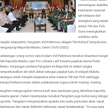
pemantapan stabilita
keamanan nasional
tak terlepas dari
sinergitas yang terjali
antara TNI dan Polri.
Guna meningkatkan
soliditas serta
menjalin silaturahmi, Pangdam XVI/Pattimura, Mayjen TNI Richard Tampubolon
mengunjungi Mapolda Maluku, Senin (10/01/2022).
Kedatangan orang nomor satu Kodam XVI/Pattimura tersebut disambut hangat
leh Kapolda Maluku, Irjen Pol Lotharia Latif beserta pejabat utama Polda
Maluku. Kunjungan perdana Pangdam ke Mapolda ini dalam rangka
emperkenalkan diri lebih dekat sebagai pejabat baru di wilayah Maluku
ekaligus untuk menjalin kerjasama antar instansi TNI dan Polri sehingga
terwujud keharmonisan dalam pelaksanaan tugas pokok masing- masing.
Pangdam mengucapkan terima kasih atas sambutan yang diberikan Kapolda
beserta jajaran. Dalam kesempatan tersebut Pangdam juga berbincang denga
Kapolda. Pangdam menyampaikan apabila ada suatu persoalan akan cepat
iantisipasi dan cepat dieliminir sehingga cepat terselesaikan. “Ini juga saya