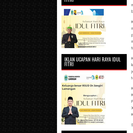
K
p
t
IKLAN UCAPAN HARI RAYA IDUL
FITRI
j
X