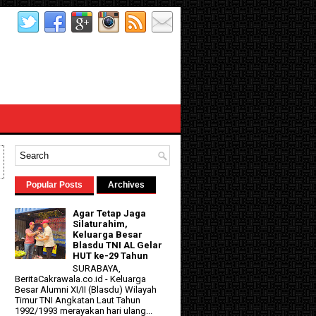
Popular Posts
Archives
Agar Tetap Jaga
Silaturahim,
Keluarga Besar
Blasdu TNI AL Gelar
HUT ke-29 Tahun
SURABAYA,
BeritaCakrawala.co.id - Keluarga
Besar Alumni XI/II (Blasdu) Wilayah
d
Timur TNI Angkatan Laut Tahun
1992/1993 merayakan hari ulang...