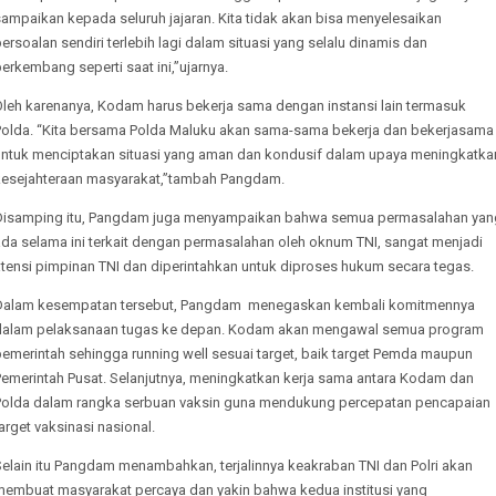
ampaikan kepada seluruh jajaran. Kita tidak akan bisa menyelesaikan
ersoalan sendiri terlebih lagi dalam situasi yang selalu dinamis dan
erkembang seperti saat ini,”ujarnya.
Oleh karenanya, Kodam harus bekerja sama dengan instansi lain termasuk
Polda. “Kita bersama Polda Maluku akan sama-sama bekerja dan bekerjasama
untuk menciptakan situasi yang aman dan kondusif dalam upaya meningkatka
kesejahteraan masyarakat,”tambah Pangdam.
Disamping itu, Pangdam juga menyampaikan bahwa semua permasalahan yan
ada selama ini terkait dengan permasalahan oleh oknum TNI, sangat menjadi
atensi pimpinan TNI dan diperintahkan untuk diproses hukum secara tegas.
Dalam kesempatan tersebut, Pangdam menegaskan kembali komitmennya
dalam pelaksanaan tugas ke depan. Kodam akan mengawal semua program
pemerintah sehingga running well sesuai target, baik target Pemda maupun
Pemerintah Pusat. Selanjutnya, meningkatkan kerja sama antara Kodam dan
Polda dalam rangka serbuan vaksin guna mendukung percepatan pencapaian
arget vaksinasi nasional.
Selain itu Pangdam menambahkan, terjalinnya keakraban TNI dan Polri akan
membuat masyarakat percaya dan yakin bahwa kedua institusi yang