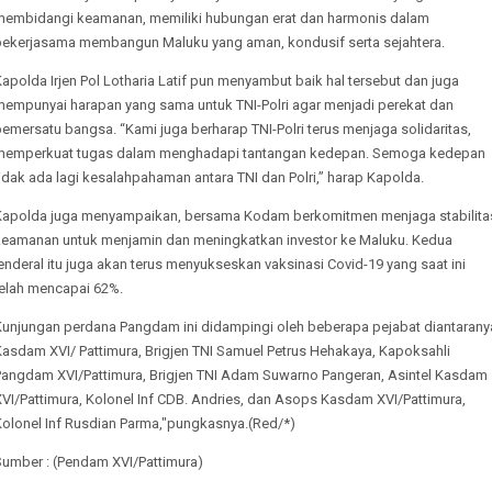
membidangi keamanan, memiliki hubungan erat dan harmonis dalam
bekerjasama membangun Maluku yang aman, kondusif serta sejahtera.
apolda Irjen Pol Lotharia Latif pun menyambut baik hal tersebut dan juga
mempunyai harapan yang sama untuk TNI-Polri agar menjadi perekat dan
emersatu bangsa. “Kami juga berharap TNI-Polri terus menjaga solidaritas,
memperkuat tugas dalam menghadapi tantangan kedepan. Semoga kedepan
idak ada lagi kesalahpahaman antara TNI dan Polri,” harap Kapolda.
Kapolda juga menyampaikan, bersama Kodam berkomitmen menjaga stabilita
keamanan untuk menjamin dan meningkatkan investor ke Maluku. Kedua
enderal itu juga akan terus menyukseskan vaksinasi Covid-19 yang saat ini
telah mencapai 62%.
Kunjungan perdana Pangdam ini didampingi oleh beberapa pejabat diantarany
Kasdam XVI/ Pattimura, Brigjen TNI Samuel Petrus Hehakaya, Kapoksahli
Pangdam XVI/Pattimura, Brigjen TNI Adam Suwarno Pangeran, Asintel Kasdam
VI/Pattimura, Kolonel Inf CDB. Andries, dan Asops Kasdam XVI/Pattimura,
Kolonel Inf Rusdian Parma,"pungkasnya.(Red/*)
Sumber : (Pendam XVI/Pattimura)