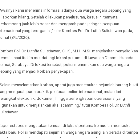
“Awalnya kami menerima informasi adanya dua warga negara Jepang yang
ilaporkan hilang. Setelah dilakukan penelusuran, kasus ini ternyata
berkembang jauh lebih besar dan mengarah pada jaringan penipuan
nternasional yang terorganisir,” ujar Kombes Pol. Dr. Luthfi Sulistiawan pada,
Jumat (8/5/2026).
ombes Pol. Dr. Luthfie Sulistiawan, S.I.K., M.H., M.Si. menjelaskan penyelidikan
bermula saat itu tim mendatangi lokasi pertama di kawasan Dharma Husada
ermai, Surabaya. Di lokasi tersebut, polisi menemukan dua warga negara
Jepang yang menjadi korban penyekapan.
“Selain menyelamatkan korban, aparat juga menemukan sejumlah barang bukti
ang mengarah pada praktik penipuan online internasional, mulai dari
perangkat elektronik, dokumen, hingga perlengkapan operasional yang
igunakan untuk menjalankan aksi scamming,” tutur Kombes Pol. Dr. Luthfi
ulistiawan.
Kapolrestabes mengatakan temuan di lokasi pertama kemudian membuka
akta baru. Polisi mendapati sejumlah warga negara asing lain berada di tempa