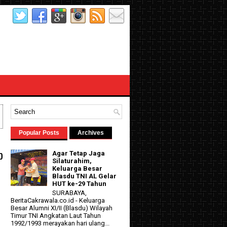
Popular Posts
Archives
p
Agar Tetap Jaga
Silaturahim,
Keluarga Besar
Blasdu TNI AL Gelar
HUT ke-29 Tahun
SURABAYA,
BeritaCakrawala.co.id - Keluarga
Besar Alumni XI/II (Blasdu) Wilayah
Timur TNI Angkatan Laut Tahun
1992/1993 merayakan hari ulang...