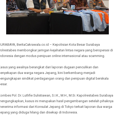
SURABAYA, BeritaCakrawala.co.id – Kepolisian Kota Besar Surabaya
Polrestabes membongkar jaringan kejahatan lintas negara yang beroperasi di
Indonesia dengan modus penipuan online internasional atau scamming.
Kasus yang awalnya berangkat dari laporan dugaan penculikan dan
penyekapan dua warga negara Jepang, kini berkembang menjadi
pengungkapan sindikat perdagangan orang dan penipuan digital berskala
esar.
ombes Pol. Dr. Luthfie Sulistiawan, S.I.K., M.H., M.Si. Kapolrestabes Surabaya
mengungkapkan, kasus ini merupakan hasil pengembangan setelah pihaknya
enerima informasi dari Konsulat Jepang di Tokyo terkait laporan dua warga
Jepang yang diduga hilang dan disekap di Indonesia.