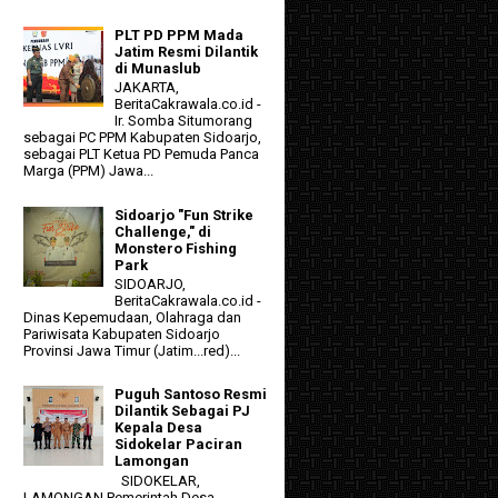
PLT PD PPM Mada
Jatim Resmi Dilantik
di Munaslub
JAKARTA,
BeritaCakrawala.co.id -
Ir. Somba Situmorang
sebagai PC PPM Kabupaten Sidoarjo,
sebagai PLT Ketua PD Pemuda Panca
Marga (PPM) Jawa...
Sidoarjo "Fun Strike
Challenge," di
Monstero Fishing
Park
SIDOARJO,
BeritaCakrawala.co.id -
Dinas Kepemudaan, Olahraga dan
Pariwisata Kabupaten Sidoarjo
Provinsi Jawa Timur (Jatim...red)...
Puguh Santoso Resmi
Dilantik Sebagai PJ
Kepala Desa
Sidokelar Paciran
Lamongan
SIDOKELAR,
LAMONGAN Pemerintah Desa