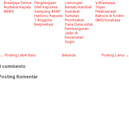
Brawijaya Terima
Penghargaan
Lamongan
V/Brawijaya,
Audiensi Kepala
Oleh Kapolres
Bersatu Kembali
Tinjau
BBWS
Sampang AKBP
Suarakan
Pelaksanaan
Hartono, Kepada
Tuntutan
Baksos di Kodim
7 Anggota
Prioritaskan
0830/Surabaya
Berprestasi
Dana Desa untuk
Pembangunan
Jalan di
Kecamatan
Sugio
← Posting Lebih Baru
Beranda
Posting Lama →
0 comments:
Posting Komentar