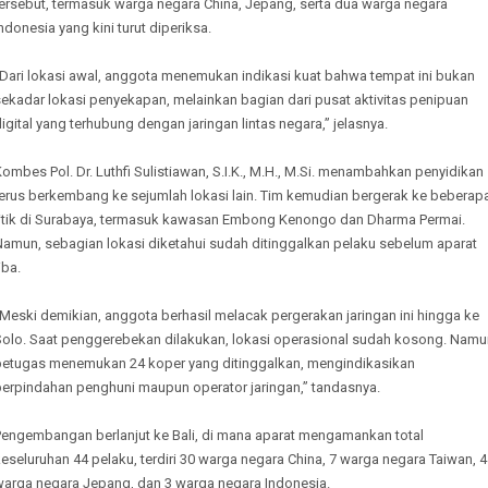
tersebut, termasuk warga negara China, Jepang, serta dua warga negara
ndonesia yang kini turut diperiksa.
“Dari lokasi awal, anggota menemukan indikasi kuat bahwa tempat ini bukan
ekadar lokasi penyekapan, melainkan bagian dari pusat aktivitas penipuan
igital yang terhubung dengan jaringan lintas negara,” jelasnya.
ombes Pol. Dr. Luthfi Sulistiawan, S.I.K., M.H., M.Si. menambahkan penyidikan
terus berkembang ke sejumlah lokasi lain. Tim kemudian bergerak ke beberap
titik di Surabaya, termasuk kawasan Embong Kenongo dan Dharma Permai.
Namun, sebagian lokasi diketahui sudah ditinggalkan pelaku sebelum aparat
iba.
Meski demikian, anggota berhasil melacak pergerakan jaringan ini hingga ke
Solo. Saat penggerebekan dilakukan, lokasi operasional sudah kosong. Namu
petugas menemukan 24 koper yang ditinggalkan, mengindikasikan
perpindahan penghuni maupun operator jaringan,” tandasnya.
Pengembangan berlanjut ke Bali, di mana aparat mengamankan total
eseluruhan 44 pelaku, terdiri 30 warga negara China, 7 warga negara Taiwan, 4
warga negara Jepang, dan 3 warga negara Indonesia.