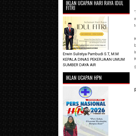
IKLAN UCAPAN HARI RAYA IDUL
FITRI
“
t
I
Erwin Sulistya Pambudi S.T, M.M
KEPALA DINAS PEKERJAAN UMUM
SUMBER DAYA AIR
IKLAN UCAPAN HPN