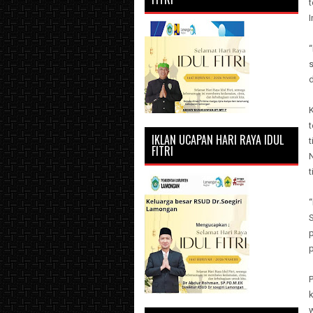
I
s
d
K
IKLAN UCAPAN HARI RAYA IDUL
FITRI
t
“
k