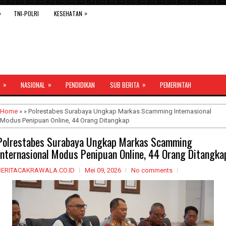
»
»
TNI-POLRI
KESEHATAN
»
»
»
NASIONAL
PENDIDIKAN
SUB BERITA
PEMERINTAH
Home
» » Polrestabes Surabaya Ungkap Markas Scamming Internasional
Modus Penipuan Online, 44 Orang Ditangkap
Polrestabes Surabaya Ungkap Markas Scamming
Internasional Modus Penipuan Online, 44 Orang Ditangka
BERITACAKRAWALA.CO.ID
Mei 09, 2026
No comments