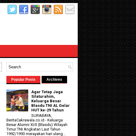
Popular Posts
Archives
Agar Tetap Jaga
Silaturahim,
Keluarga Besar
Blasdu TNI AL Gelar
HUT ke-29 Tahun
SURABAYA,
BeritaCakrawala.co.id - Keluarga
Besar Alumni XI/II (Blasdu) Wilayah
Timur TNI Angkatan Laut Tahun
1992/1993 merayakan hari ulang...