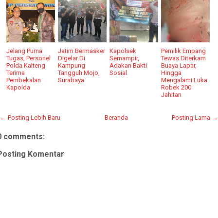
Jelang Purna
Jatim Bermasker
Kapolsek
Pemilik Empang
Tugas, Personel
Digelar Di
Semampir,
Tewas Diterkam
Polda Kalteng
Kampung
Adakan Bakti
Buaya Lapar,
Terima
Tangguh Mojo,
Sosial
Hingga
Pembekalan
Surabaya
Mengalami Luka
Kapolda
Robek 200
Jahitan
← Posting Lebih Baru
Beranda
Posting Lama →
0 comments:
Posting Komentar