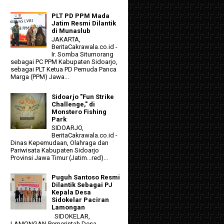
PLT PD PPM Mada
Jatim Resmi Dilantik
di Munaslub
JAKARTA,
BeritaCakrawala.co.id -
Ir. Somba Situmorang
sebagai PC PPM Kabupaten Sidoarjo,
sebagai PLT Ketua PD Pemuda Panca
Marga (PPM) Jawa...
Sidoarjo "Fun Strike
Challenge," di
Monstero Fishing
Park
i
SIDOARJO,
BeritaCakrawala.co.id -
Dinas Kepemudaan, Olahraga dan
Pariwisata Kabupaten Sidoarjo
Provinsi Jawa Timur (Jatim...red)...
Puguh Santoso Resmi
Dilantik Sebagai PJ
Kepala Desa
Sidokelar Paciran
Lamongan
SIDOKELAR,
LAMONGAN Pemerintah Desa