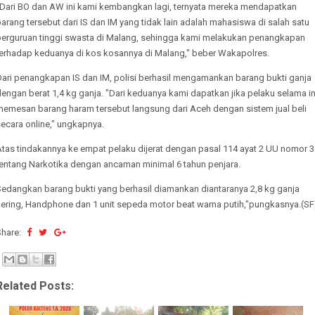
"Dari BO dan AW ini kami kembangkan lagi, ternyata mereka mendapatkan
arang tersebut dari IS dan IM yang tidak lain adalah mahasiswa di salah satu
perguruan tinggi swasta di Malang, sehingga kami melakukan penangkapan
terhadap keduanya di kos kosannya di Malang," beber Wakapolres.
Dari penangkapan IS dan IM, polisi berhasil mengamankan barang bukti ganja
engan berat 1,4 kg ganja. "Dari keduanya kami dapatkan jika pelaku selama in
memesan barang haram tersebut langsung dari Aceh dengan sistem jual beli
secara online," ungkapnya.
Atas tindakannya ke empat pelaku dijerat dengan pasal 114 ayat 2 UU nomor 3
tentang Narkotika dengan ancaman minimal 6 tahun penjara.
Sedangkan barang bukti yang berhasil diamankan diantaranya 2,8 kg ganja
kering, Handphone dan 1 unit sepeda motor beat warna putih,"pungkasnya.(SF
Share:
Related Posts: