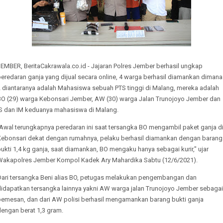
EMBER, BeritaCakrawala.co.id - Jajaran Polres Jember berhasil ungkap
eredaran ganja yang dijual secara online, 4 warga berhasil diamankan dimana
2 diantaranya adalah Mahasiswa sebuah PTS tinggi di Malang, mereka adalah
BO (29) warga Kebonsari Jember, AW (30) warga Jalan Trunojoyo Jember dan
IS dan IM keduanya mahasiswa di Malang.
"Awal terungkapnya peredaran ini saat tersangka BO mengambil paket ganja d
Kebonsari dekat dengan rumahnya, pelaku berhasil diamankan dengan barang
ukti 1,4 kg ganja, saat diamankan, BO mengaku hanya sebagai kurir," ujar
Wakapolres Jember Kompol Kadek Ary Mahardika Sabtu (12/6/2021).
Dari tersangka Beni alias BO, petugas melakukan pengembangan dan
didapatkan tersangka lainnya yakni AW warga jalan Trunojoyo Jember sebagai
pemesan, dan dari AW polisi berhasil mengamankan barang bukti ganja
dengan berat 1,3 gram.