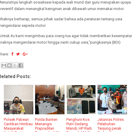
Menurutnya langkah sosialisasi kepada wali murid dan guru merupakan upaya
preventif dalam menangkal keinginan anak dibawah umur memakai motor.
Pihaknya berharap, semua pihak sadar bahwa ada peraturan tentang usia
mengendarai sepeda motor.
"Untuk itu kami mengimbau para orang tua agar tidak memberikan kesempata
anaknya mengendarai motor hingga nanti cukup usia,"pungkasnya.(BDI)
Share:
Related Posts:
Polsek Pabean
Polda Banten
Penghuni Kos
Jatanras Polres
Cantikan Himbau
Menangis
Putri Sedang
Pelabuhan
Masyarakat
Prapradilan
Mandi, HP Raib
Tanjung perak