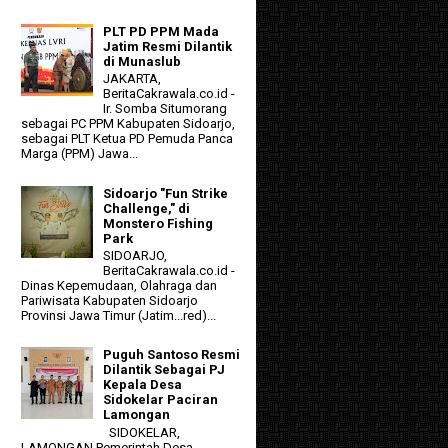
PLT PD PPM Mada
Jatim Resmi Dilantik
di Munaslub
JAKARTA,
BeritaCakrawala.co.id -
Ir. Somba Situmorang
sebagai PC PPM Kabupaten Sidoarjo,
sebagai PLT Ketua PD Pemuda Panca
Marga (PPM) Jawa...
Sidoarjo "Fun Strike
Challenge," di
Monstero Fishing
Park
SIDOARJO,
BeritaCakrawala.co.id -
Dinas Kepemudaan, Olahraga dan
Pariwisata Kabupaten Sidoarjo
Provinsi Jawa Timur (Jatim...red)...
Puguh Santoso Resmi
Dilantik Sebagai PJ
Kepala Desa
Sidokelar Paciran
Lamongan
SIDOKELAR,
LAMONGAN Pemerintah Desa