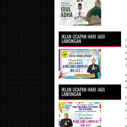
IKLAN UCAPAN HARI JADI
LAMONGAN
b
a
(
M
w
IKLAN UCAPAN HARI JADI
LAMONGAN
b
j
a