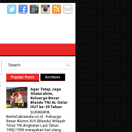
Popular Posts
Archives
g
Agar Tetap Jaga
Silaturahim,
Keluarga Besar
Blasdu TNI AL Gelar
HUT ke-29 Tahun
SURABAYA,
BeritaCakrawala.co.id - Keluarga
Besar Alumni XI/II (Blasdu) Wilayah
Timur TNI Angkatan Laut Tahun
1992/1993 merayakan hari ulang...