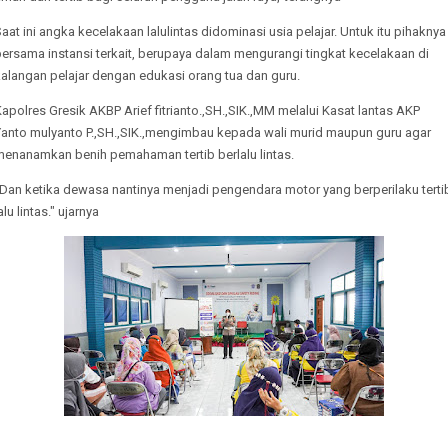
aat ini angka kecelakaan lalulintas didominasi usia pelajar. Untuk itu pihaknya
ersama instansi terkait, berupaya dalam mengurangi tingkat kecelakaan di
kalangan pelajar dengan edukasi orang tua dan guru.
apolres Gresik AKBP Arief fitrianto.,SH.,SIK.,MM melalui Kasat lantas AKP
Yanto mulyanto P.,SH.,SIK.,mengimbau kepada wali murid maupun guru agar
menanamkan benih pemahaman tertib berlalu lintas.
"Dan ketika dewasa nantinya menjadi pengendara motor yang berperilaku terti
alu lintas." ujarnya