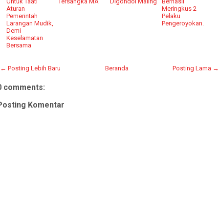
Untuk Taati
Tersangka MA
Digondol Maling
Berhasil
Aturan
Meringkus 2
Pemerintah
Pelaku
Larangan Mudik,
Pengeroyokan.
Demi
Keselamatan
Bersama
← Posting Lebih Baru
Beranda
Posting Lama →
0 comments:
Posting Komentar