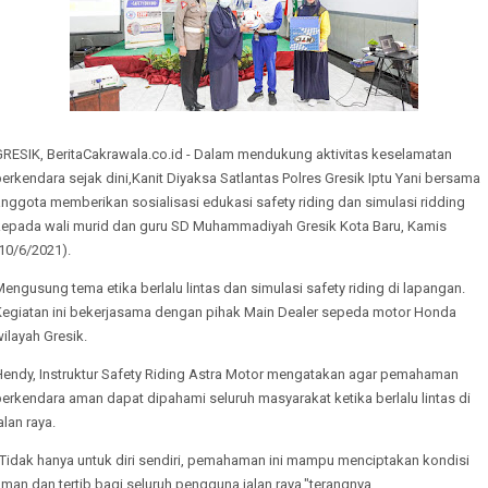
GRESIK, BeritaCakrawala.co.id - Dalam mendukung aktivitas keselamatan
erkendara sejak dini,Kanit Diyaksa Satlantas Polres Gresik Iptu Yani bersama
nggota memberikan sosialisasi edukasi safety riding dan simulasi ridding
kepada wali murid dan guru SD Muhammadiyah Gresik Kota Baru, Kamis
10/6/2021).
engusung tema etika berlalu lintas dan simulasi safety riding di lapangan.
Kegiatan ini bekerjasama dengan pihak Main Dealer sepeda motor Honda
ilayah Gresik.
Hendy, Instruktur Safety Riding Astra Motor mengatakan agar pemahaman
erkendara aman dapat dipahami seluruh masyarakat ketika berlalu lintas di
alan raya.
"Tidak hanya untuk diri sendiri, pemahaman ini mampu menciptakan kondisi
man dan tertib bagi seluruh pengguna jalan raya,"terangnya