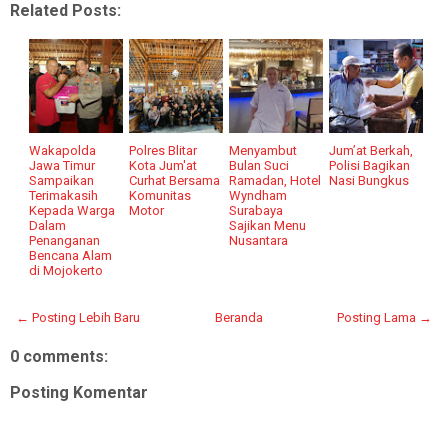
Related Posts:
Wakapolda
Polres Blitar
Menyambut
Jum’at Berkah,
Jawa Timur
Kota Jum'at
Bulan Suci
Polisi Bagikan
Sampaikan
Curhat Bersama
Ramadan, Hotel
Nasi Bungkus
Terimakasih
Komunitas
Wyndham
Kepada Warga
Motor
Surabaya
Dalam
Sajikan Menu
Penanganan
Nusantara
Bencana Alam
di Mojokerto
← Posting Lebih Baru
Beranda
Posting Lama →
0 comments:
Posting Komentar