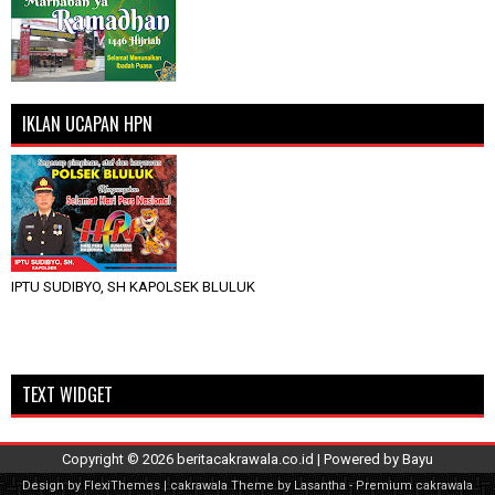
IKLAN UCAPAN HPN
IPTU SUDIBYO, SH KAPOLSEK BLULUK
TEXT WIDGET
Copyright ©
2026
beritacakrawala.co.id
| Powered by
Bayu
Design by
FlexiThemes
| cakrawala Theme by
Lasantha
-
Premium cakrawala