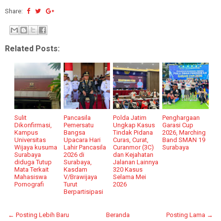
Share:
Related Posts:
Sulit
Pancasila
Polda Jatim
Penghargaan
Dikonfirmasi,
Pemersatu
Ungkap Kasus
Garasi Cup
Kampus
Bangsa
Tindak Pidana
2026, Marching
Universitas
Upacara Hari
Curas, Curat,
Band SMAN 19
Wijaya kusuma
Lahir Pancasila
Curanmor (3C)
Surabaya
Surabaya
2026 di
dan Kejahatan
diduga Tutup
Surabaya,
Jalanan Lainnya
Mata Terkait
Kasdam
320 Kasus
Mahasiswa
V/Brawijaya
Selama Mei
Pornografi
Turut
2026
Berpartisipasi
← Posting Lebih Baru
Beranda
Posting Lama →