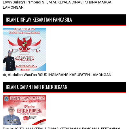
Erwin Sulistya Pambudi S.T, M.M. KEPALA DINAS PU BINA MARGA
LAMONGAN
IKLAN DISPLAY KESAKTIAN PANCASILA
dr, Abdullah Wasi'an RSUD INGIMBANG KABUPATEN LAMONGAN
IKLAN UCAPAN HARI KEMERDEKAAN
Drs, MUGITO, M.M KEPALA DINAS KETAHANAN PANGAN & PERTANIAN