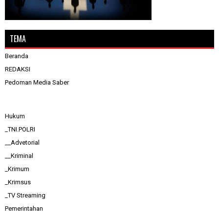
TEMA
Beranda
REDAKSI
Pedoman Media Saber
Hukum
_TNI.POLRI
__Advetorial
__Kriminal
_Krimum
_Krimsus
_TV Streaming
Pemerintahan