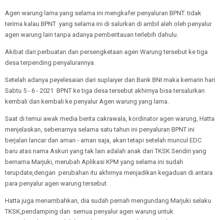
Agen warung lama yang selama ini mengkafer penyaluran BPNT. tidak
terima kalau BPNT yang selama ini di salurkan di ambil aleh oleh penyalur
agen warung lain tanpa adanya pemberitauan terlebih dahulu.
Akibat dari perbuatan dan persengketaan agen Warung tersebut ke tiga
desa terpending penyalurannya.
Setelah adanya peyelesaian dari suplaiyer dan Bank BNI maka kemarin hari
Sabtu 5 - 6 - 2021 BPNT ke tiga desa tersebut akhirnya bisa tersalurkan
kembali dan kembali ke penyalur Agen warung yang lama.
Saat di temui awak media berita cakrawala, kordinator agen warung, Hatta
menjelaskan, sebenarnya selama satu tahun ini penyaluran BPNT ini
berjalan lancar dan aman - aman saja, akan tetapi setelah muncul EDC
baru atas nama Askuri yang tak lain adalah anak dari TKSK Sendiri yang
bernama Marjuki, merubah Aplikasi KPM yang selama ini sudah
terupdate,dengan perubahan itu akhirnya menjadikan kegaduan di antara
para penyalur agen warung tersebut.
Hatta juga menambahkan, dia sudah pernah mengundang Marjuki selaku
TKSK,pendamping dan semua penyalur agen warung untuk