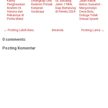
Karna
Ditangkap Unit
SE"Bacaleg
Jalan Rabat
Penghasutan
Reskrim Polsek
Jatim 1 PAN,
Beton Suwaloh -
Ibrahim Hi.
Kenjeran
Siap Bertarung
Margomulyo
Haruna dan
Surabaya
di Pemilu 2024
Desa Bulu,
Rekannya di
Diduga Tidak
Polda Malut
Sesuai Spack
← Posting Lebih Baru
Beranda
Posting Lama →
0 comments:
Posting Komentar