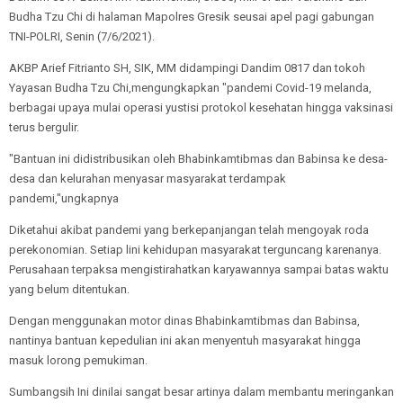
Budha Tzu Chi di halaman Mapolres Gresik seusai apel pagi gabungan
TNI-POLRI, Senin (7/6/2021).
AKBP Arief Fitrianto SH, SIK, MM didampingi Dandim 0817 dan tokoh
Yayasan Budha Tzu Chi,mengungkapkan "pandemi Covid-19 melanda,
berbagai upaya mulai operasi yustisi protokol kesehatan hingga vaksinasi
terus bergulir.
"Bantuan ini didistribusikan oleh Bhabinkamtibmas dan Babinsa ke desa-
desa dan kelurahan menyasar masyarakat terdampak
pandemi,"ungkapnya
Diketahui akibat pandemi yang berkepanjangan telah mengoyak roda
perekonomian. Setiap lini kehidupan masyarakat terguncang karenanya.
Perusahaan terpaksa mengistirahatkan karyawannya sampai batas waktu
yang belum ditentukan.
Dengan menggunakan motor dinas Bhabinkamtibmas dan Babinsa,
nantinya bantuan kepedulian ini akan menyentuh masyarakat hingga
masuk lorong pemukiman.
Sumbangsih Ini dinilai sangat besar artinya dalam membantu meringankan