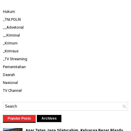
Hukum
_TNI.POLRI
__Advetorial
__Kriminal
_Krimum
_Krimsus
_TV Streaming
Pemerintahan
Daerah
Nasional
TV Channel
Popular Posts
Archives
Agar Tetap Jaga Silaturahim, Keluarga Besar Blasdu