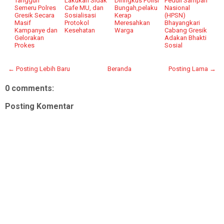
Tangguh
Lakukan Sidak
Diringkus Polisi
Peduli Sampah
Semeru Polres
Cafe MU, dan
Bungah,pelaku
Nasional
Gresik Secara
Sosialisasi
Kerap
(HPSN)
Masif
Protokol
Meresahkan
Bhayangkari
Kampanye dan
Kesehatan
Warga
Cabang Gresik
Gelorakan
Adakan Bhakti
Prokes
Sosial
← Posting Lebih Baru
Beranda
Posting Lama →
0 comments:
Posting Komentar