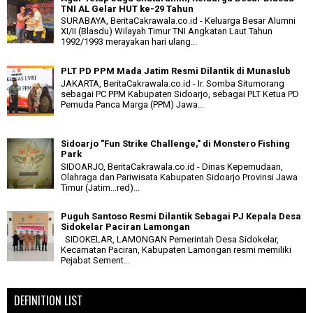
TNI AL Gelar HUT ke-29 Tahun
SURABAYA, BeritaCakrawala.co.id - Keluarga Besar Alumni
XI/II (Blasdu) Wilayah Timur TNI Angkatan Laut Tahun
1992/1993 merayakan hari ulang...
PLT PD PPM Mada Jatim Resmi Dilantik di Munaslub
JAKARTA, BeritaCakrawala.co.id - Ir. Somba Situmorang
sebagai PC PPM Kabupaten Sidoarjo, sebagai PLT Ketua PD
Pemuda Panca Marga (PPM) Jawa...
Sidoarjo "Fun Strike Challenge," di Monstero Fishing
Park
SIDOARJO, BeritaCakrawala.co.id - Dinas Kepemudaan,
Olahraga dan Pariwisata Kabupaten Sidoarjo Provinsi Jawa
Timur (Jatim...red)...
Puguh Santoso Resmi Dilantik Sebagai PJ Kepala Desa
Sidokelar Paciran Lamongan
SIDOKELAR, LAMONGAN Pemerintah Desa Sidokelar,
Kecamatan Paciran, Kabupaten Lamongan resmi memiliki
Pejabat Sement...
DEFINITION LIST