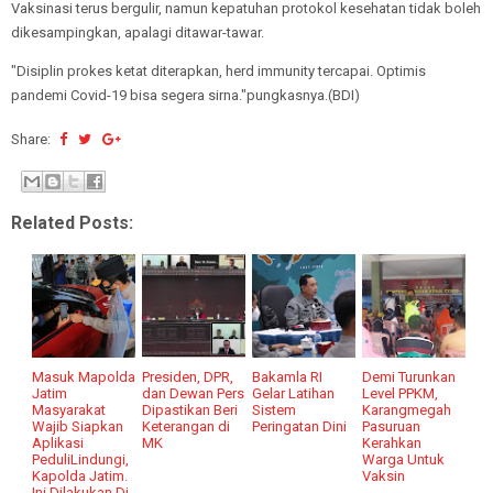
Vaksinasi terus bergulir, namun kepatuhan protokol kesehatan tidak boleh
dikesampingkan, apalagi ditawar-tawar.
"Disiplin prokes ketat diterapkan, herd immunity tercapai. Optimis
pandemi Covid-19 bisa segera sirna."pungkasnya.(BDI)
Share:
Related Posts:
Masuk Mapolda
Presiden, DPR,
Bakamla RI
Demi Turunkan
Jatim
dan Dewan Pers
Gelar Latihan
Level PPKM,
Masyarakat
Dipastikan Beri
Sistem
Karangmegah
Wajib Siapkan
Keterangan di
Peringatan Dini
Pasuruan
Aplikasi
MK
Kerahkan
PeduliLindungi,
Warga Untuk
Kapolda Jatim.
Vaksin
Ini Dilakukan Di