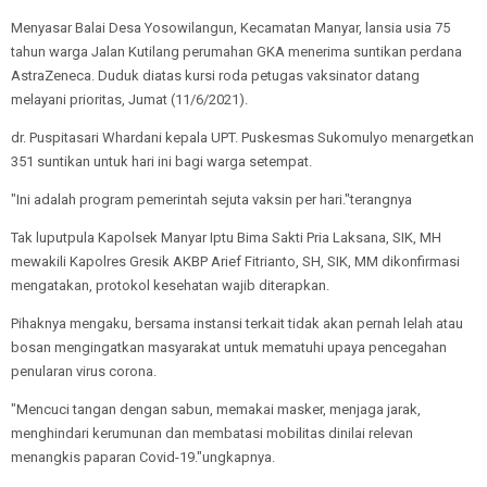
Menyasar Balai Desa Yosowilangun, Kecamatan Manyar, lansia usia 75
tahun warga Jalan Kutilang perumahan GKA menerima suntikan perdana
AstraZeneca. Duduk diatas kursi roda petugas vaksinator datang
melayani prioritas, Jumat (11/6/2021).
dr. Puspitasari Whardani kepala UPT. Puskesmas Sukomulyo menargetkan
351 suntikan untuk hari ini bagi warga setempat.
"Ini adalah program pemerintah sejuta vaksin per hari."terangnya
Tak luputpula Kapolsek Manyar Iptu Bima Sakti Pria Laksana, SIK, MH
mewakili Kapolres Gresik AKBP Arief Fitrianto, SH, SIK, MM dikonfirmasi
mengatakan, protokol kesehatan wajib diterapkan.
Pihaknya mengaku, bersama instansi terkait tidak akan pernah lelah atau
bosan mengingatkan masyarakat untuk mematuhi upaya pencegahan
penularan virus corona.
"Mencuci tangan dengan sabun, memakai masker, menjaga jarak,
menghindari kerumunan dan membatasi mobilitas dinilai relevan
menangkis paparan Covid-19."ungkapnya.