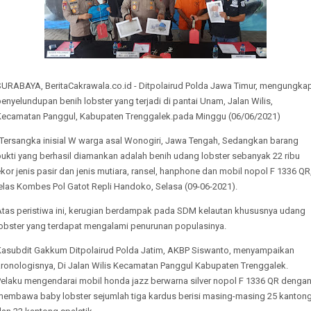
SURABAYA, BeritaCakrawala.co.id - Ditpolairud Polda Jawa Timur, mengungka
enyelundupan benih lobster yang terjadi di pantai Unam, Jalan Wilis,
Kecamatan Panggul, Kabupaten Trenggalek.pada Minggu (06/06/2021)
"Tersangka inisial W warga asal Wonogiri, Jawa Tengah, Sedangkan barang
ukti yang berhasil diamankan adalah benih udang lobster sebanyak 22 ribu
kor jenis pasir dan jenis mutiara, ransel, hanphone dan mobil nopol F 1336 QR
elas Kombes Pol Gatot Repli Handoko, Selasa (09-06-2021).
Atas peristiwa ini, kerugian berdampak pada SDM kelautan khususnya udang
lobster yang terdapat mengalami penurunan populasinya.
Kasubdit Gakkum Ditpolairud Polda Jatim, AKBP Siswanto, menyampaikan
kronologisnya, Di Jalan Wilis Kecamatan Panggul Kabupaten Trenggalek.
Pelaku mengendarai mobil honda jazz berwarna silver nopol F 1336 QR denga
membawa baby lobster sejumlah tiga kardus berisi masing-masing 25 kanton