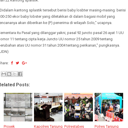
an 22 kantong spalstik.
Didalam kantong splastik tersebut berisi baby losbter masing-masing berisi
00-250 ekor baby lobster yang diletakkan di dalam bagasi mobil yang
encananya akan diberikan ke (P) penerima di wilayah Solo," ucapnya.
ementara itu Pasal yang dilanggar yakni, pasal 92 juncto pasal 26 ayat 1 UU
nomor 11 tentang cipta kerja Juncto UU nomor 25 tahun 2009 tentang
perubahan atas UU nomor 31 tahun 2004 tentang perikanan," pungkasnya.
(UDN)
Share:
Related Posts:
Proyek
Kapolres Tanjung
Polrestabes
Polres Tanjung