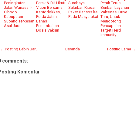
Peningkatan
Perak & PJU Ikuti
Surabaya
Perak Terus
Jalan Wanasari-
Vicon Bersama
Salurkan Ribuan
Berikan Layanan
Cibogo
Kabiddokkes,
Paket Bansos ke
Vaksinasi Drive
Kabupaten
Polda Jatim,
Pada Masyarakat
Thru, Untuk
Subang Terkesan
Bahas
Mendorong
Asal Jadi
Penambahan
Pencapaian
Dosis Vaksin
Target Herd
Immunity
← Posting Lebih Baru
Beranda
Posting Lama →
0 comments:
Posting Komentar