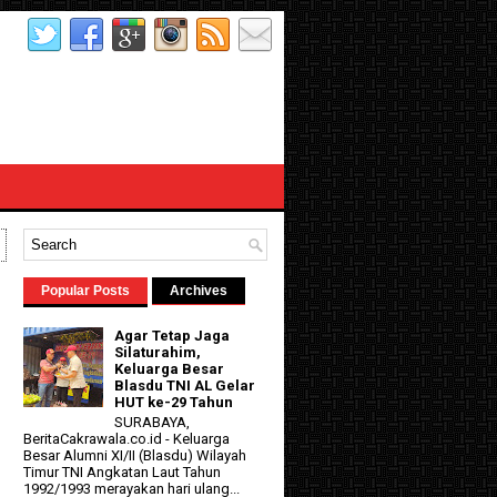
Popular Posts
Archives
Agar Tetap Jaga
Silaturahim,
Keluarga Besar
Blasdu TNI AL Gelar
HUT ke-29 Tahun
SURABAYA,
BeritaCakrawala.co.id - Keluarga
Besar Alumni XI/II (Blasdu) Wilayah
Timur TNI Angkatan Laut Tahun
1992/1993 merayakan hari ulang...