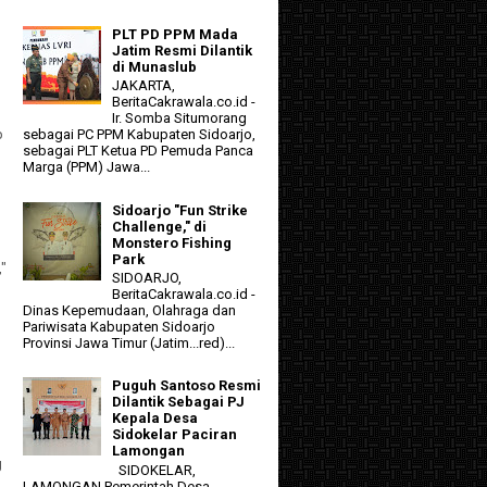
PLT PD PPM Mada
Jatim Resmi Dilantik
di Munaslub
JAKARTA,
BeritaCakrawala.co.id -
Ir. Somba Situmorang
p
sebagai PC PPM Kabupaten Sidoarjo,
sebagai PLT Ketua PD Pemuda Panca
Marga (PPM) Jawa...
Sidoarjo "Fun Strike
Challenge," di
Monstero Fishing
Park
,"
SIDOARJO,
BeritaCakrawala.co.id -
Dinas Kepemudaan, Olahraga dan
Pariwisata Kabupaten Sidoarjo
Provinsi Jawa Timur (Jatim...red)...
Puguh Santoso Resmi
Dilantik Sebagai PJ
Kepala Desa
Sidokelar Paciran
n
Lamongan
g
SIDOKELAR,
LAMONGAN Pemerintah Desa