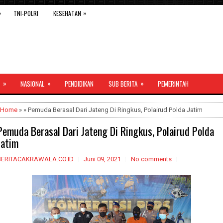
»
»
TNI-POLRI
KESEHATAN
»
»
»
NASIONAL
PENDIDIKAN
SUB BERITA
PEMERINTAH
Home
» » Pemuda Berasal Dari Jateng Di Ringkus, Polairud Polda Jatim
Pemuda Berasal Dari Jateng Di Ringkus, Polairud Polda
Jatim
BERITACAKRAWALA.CO.ID
Juni 09, 2021
No comments