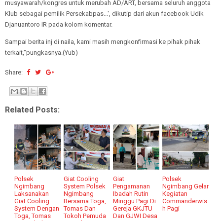
musyawarah/kongres untuk merubah AD/ART, bersama seluruh anggota
Klub sebagai pemilik Persekabpas...', dikutip dari akun facebook Udik
Djanuantoro IR pada kolom komentar.
Sampai berita inj di naila, kami masih mengkonfirmasi ke pihak pihak
terkait,"pungkasnya.(Yub)
Share:
Related Posts:
Polsek
Giat Cooling
Giat
Polsek
Ngimbang
System Polsek
Pengamanan
Ngimbang Gelar
Laksanakan
Ngimbang
Ibadah Rutin
Kegiatan
Giat Cooling
Bersama Toga,
Minggu Pagi Di
Commanderwis
System Dengan
Tomas Dan
Gereja GKJTU
h Pagi
Toga, Tomas
Tokoh Pemuda
Dan GJWI Desa