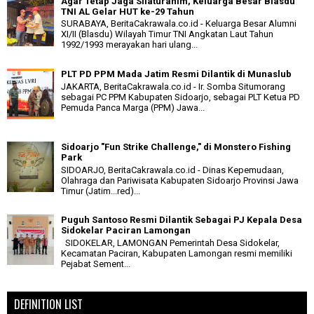
Agar Tetap Jaga Silaturahim, Keluarga Besar Blasdu
TNI AL Gelar HUT ke-29 Tahun
SURABAYA, BeritaCakrawala.co.id - Keluarga Besar Alumni
XI/II (Blasdu) Wilayah Timur TNI Angkatan Laut Tahun
1992/1993 merayakan hari ulang...
PLT PD PPM Mada Jatim Resmi Dilantik di Munaslub
JAKARTA, BeritaCakrawala.co.id - Ir. Somba Situmorang
sebagai PC PPM Kabupaten Sidoarjo, sebagai PLT Ketua PD
Pemuda Panca Marga (PPM) Jawa...
Sidoarjo "Fun Strike Challenge," di Monstero Fishing
Park
SIDOARJO, BeritaCakrawala.co.id - Dinas Kepemudaan,
Olahraga dan Pariwisata Kabupaten Sidoarjo Provinsi Jawa
Timur (Jatim...red)...
Puguh Santoso Resmi Dilantik Sebagai PJ Kepala Desa
Sidokelar Paciran Lamongan
SIDOKELAR, LAMONGAN Pemerintah Desa Sidokelar,
Kecamatan Paciran, Kabupaten Lamongan resmi memiliki
Pejabat Sement...
DEFINITION LIST