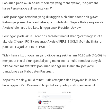
Pasuruan pada akun sosial medianya yang menanyakan, 'bagaimana
kalau Persekabpas di swastakan ?'
Pada postingan tersebut, yang di unggah oleh akun facebook @AW
Reborn juga memberikan beberapa contoh klub Sepak Bola yang kini di
Akuisisi oleh artis ibu kota hingga anak Presiden Jokowi.
Postingan pada akun Facebook tersebut menuliskan '@raffinagita1717
akuisisi Cilegon FC @kaesangp Akuisisi PERSIS SOLO @attahalilintar di
pati PATI FC jadi AHHA PS PATI FC'.
Tidak hanya itu, unggahan yang diposting sekitar jam 10.20 wib (10/06) itu
menyebut inisial akun @inul.d yang mana, nama Inul D tersebut banyak
dikenal oleh masyarakat pasuruan sebagi Inul Daratista, penyanyi
dangdung asal Kabupaten Pasuruan.
'sapa tau mbak @inul.d minat... utk kemajuan dan kejayaan klub bola
kebanggaan Kab Pasuruan', lanjut tulisan pada postingan tersebut.